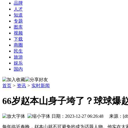
品牌
人才
知道
专题
图库
视频
下载
商圈
民生
旅游
娱乐
国内
首页
>
资讯
>
实时新闻
66岁赵本山身子垮了？球球爆
日期：2023-12-27 06:26:48 来源
每年临近春晚，赵本山就不可避免的成为话题人物。他实在太