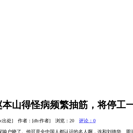
赵本山得怪病频繁抽筋，将停工
：[db:出处] 作者：[db:作者] 浏览：
20
评论：0
家喻户晓了。他可是全中国人都认识的名人啊，连和刘德华、周