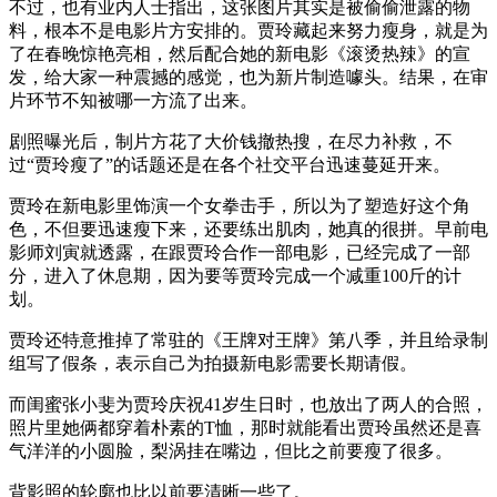
不过，也有业内人士指出，这张图片其实是被偷偷泄露的物
料，根本不是电影片方安排的。贾玲藏起来努力瘦身，就是为
了在春晚惊艳亮相，然后配合她的新电影《滚烫热辣》的宣
发，给大家一种震撼的感觉，也为新片制造噱头。结果，在审
片环节不知被哪一方流了出来。
剧照曝光后，制片方花了大价钱撤热搜，在尽力补救，不
过“贾玲瘦了”的话题还是在各个社交平台迅速蔓延开来。
贾玲在新电影里饰演一个女拳击手，所以为了塑造好这个角
色，不但要迅速瘦下来，还要练出肌肉，她真的很拼。早前电
影师刘寅就透露，在跟贾玲合作一部电影，已经完成了一部
分，进入了休息期，因为要等贾玲完成一个减重100斤的计
划。
贾玲还特意推掉了常驻的《王牌对王牌》第八季，并且给录制
组写了假条，表示自己为拍摄新电影需要长期请假。
而闺蜜张小斐为贾玲庆祝41岁生日时，也放出了两人的合照，
照片里她俩都穿着朴素的T恤，那时就能看出贾玲虽然还是喜
气洋洋的小圆脸，梨涡挂在嘴边，但比之前要瘦了很多。
背影照的轮廓也比以前要清晰一些了。