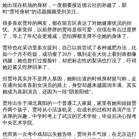
她出现在机场的身材，一度都要接近德云社的孙越了，那
时“贾玲身材”的话题频频受到关注。
很多喜欢贾玲的网友，都在留言区表达了对她健康状况的担
忧。大家觉得，以前胖胖的贾玲是很可爱，但现在有点过度胖
了，等上了年纪会更难减，恐怕脚都支撑不住她的身体了。
贾玲也在采访里多次提到，自己以前尝试了各种减肥办法，比
如一个月不吃饭，成功瘦了20斤，饿到走在大街上看到谁都像
鸡腿；她也曾打过瘦脸针，却把标志性的梨涡也打没了，吓得
她赶紧又吃胖回来了。
但贾玲其实并不是胖人基因，她刚出道的时候身材挺匀称，走
在通向知名喜剧女演员的路上，身型却越来越圆润丰满。其实
她成为喜剧演员，还因为一段“阴差阳错”。
贾玲出生于湖北襄阳的一个普通工人家庭，家里有她和姐姐贾
丹两个孩子。贾玲从小活泼机灵，在成长的过程对表演产生了
浓厚的兴趣，中学时考上了武汉的艺术学校，毕业后决心报考
中央艺术学院。
然而第一次考中戏却以失败告终，贾玲并不气馁，在北京边打