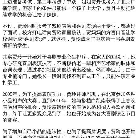
工边准备考试，第二年考进了中戏。姐姐贾丹也考入了北京广
播学院，但家里的条件只能供一个孩子上大学，贾丹主动把继
续求学的机会让给了妹妹。
不过，贾玲同时报考了戏剧表演和喜剧表演两个专业，都通过
了面试，校方打电话向贾玲家里确认，贾妈妈的方言口音让学
校误听成“喜剧表演”，就这样，贾玲成为了中戏第一届喜剧表
演班的学生。
其实贾玲一开始对于喜剧专业心生排斥，在家人的劝说下，她
专心研究喜剧表演技巧，不断模仿老一辈相声艺术家的肢体和
台词表现，通过参加社团来磨练演出经验。然而毕业后，由于
专业偏冷门，她很长一段时间找不到正式工作，只能在演艺圈
打零工。
2005年，为了提高表演功力，贾玲拜师冯巩，在北京参加各种
小品相声的大赛，直到2010年，她与搭档白凯南获得了上春晚
表演相声的机会，贾玲诙谐俏皮的表演风格和招人喜欢的亲和
力，终于让更多观众见到了，她也开始成为各大喜剧综艺节目
的常客。
为了增加自己小品的趣味性，也为了提高辨识度，贾玲也开始
增肥，而她变得“圆滚滚”以后，事业运也真的一天旺似一天。