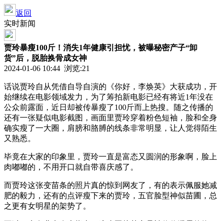
返回
实时新闻
贾玲暴瘦100斤！消失1年健康引担忧，被曝秘密产子“卸
货”后，脱胎换骨成女神
2024-01-06 10:44 浏览:
21
话说贾玲自从凭借自导自演的《你好，李焕英》大获成功，开
始继续在电影领域发力，为了筹拍新电影已经有将近1年没在
公众前露面，近日却被传暴瘦了100斤而上热搜。随之传播的
还有一张疑似电影截图，画面里贾玲穿着粉色短袖，脸和全身
确实瘦了一大圈，肩膀和胳膊的线条非常明显，让人觉得陌生
又熟悉。
毕竟在大家的印象里，贾玲一直是富态又圆润的形象啊，脸上
肉嘟嘟的，不用开口就自带喜庆感了。
而贾玲这张变苗条的照片真的惊到网友了，有的表示佩服她减
肥的毅力，还有的点评瘦下来的贾玲，五官脸型神似苗圃，总
之更有女明星的架势了。