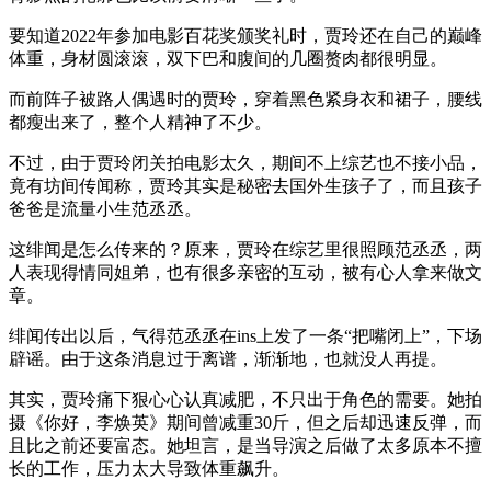
要知道2022年参加电影百花奖颁奖礼时，贾玲还在自己的巅峰
体重，身材圆滚滚，双下巴和腹间的几圈赘肉都很明显。
而前阵子被路人偶遇时的贾玲，穿着黑色紧身衣和裙子，腰线
都瘦出来了，整个人精神了不少。
不过，由于贾玲闭关拍电影太久，期间不上综艺也不接小品，
竟有坊间传闻称，贾玲其实是秘密去国外生孩子了，而且孩子
爸爸是流量小生范丞丞。
这绯闻是怎么传来的？原来，贾玲在综艺里很照顾范丞丞，两
人表现得情同姐弟，也有很多亲密的互动，被有心人拿来做文
章。
绯闻传出以后，气得范丞丞在ins上发了一条“把嘴闭上”，下场
辟谣。由于这条消息过于离谱，渐渐地，也就没人再提。
其实，贾玲痛下狠心心认真减肥，不只出于角色的需要。她拍
摄《你好，李焕英》期间曾减重30斤，但之后却迅速反弹，而
且比之前还要富态。她坦言，是当导演之后做了太多原本不擅
长的工作，压力太大导致体重飙升。