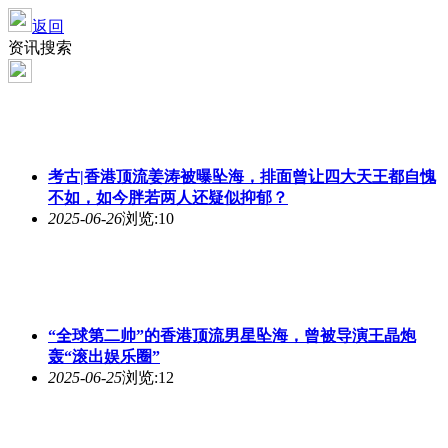
返回
资讯搜索
考古|香港顶流姜涛被曝坠海，排面曾让四大天王都自愧
不如，如今胖若两人还疑似抑郁？
2025-06-26
浏览:10
“全球第二帅”的香港顶流男星坠海，曾被导演王晶炮
轰“滚出娱乐圈”
2025-06-25
浏览:12