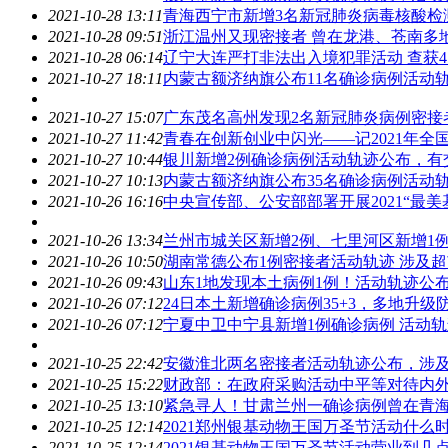
2021-10-28 13:11
青海西宁市新增3名新冠肺炎病毒核酸检
2021-10-28 09:51
浙江温州又现密接者 曾在龙港、苍南多
2021-10-28 06:14
辽宁大连严打非法出入境犯罪
活动
查获
2021-10-27 18:11
内蒙古额济纳旗公布11名确诊病例
活动
2021-10-27 15:07
广东茂名高州发现2名新冠肺炎病例密接
2021-10-27 11:42
青春在创新创业中闪光——记2021年全
2021-10-27 10:44
银川新增2例确诊病例
活动
轨迹公布，有
2021-10-27 10:13
内蒙古额济纳旗公布35名确诊病例
活动
2021-10-26 16:16
中央宣传部、公安部部署开展2021“最
2021-10-26 13:34
兰州市城关区新增2例、七里河区新增1
2021-10-26 10:50
湖南常德公布1例密接者
活动
轨迹 涉及
2021-10-26 09:43
山东1地发现本土病例1例！
活动
轨迹公
2021-10-26 07:12
24日本土新增确诊病例35+3，多地升
2021-10-26 07:12
宁夏中卫中宁县新增1例确诊病例
活动
轨
2021-10-25 22:42
安徽淮北两名密接者
活动
轨迹公布，涉
2021-10-25 15:22
财政部：在政府采购
活动
中平等对待内
2021-10-25 13:10
紧急寻人！甘肃兰州一确诊病例曾在青
2021-10-25 12:14
2021郑州银基动物王国万圣节
活动
什么
2021-10-25 12:14
2021银基动物王国万圣节
活动
营业到几