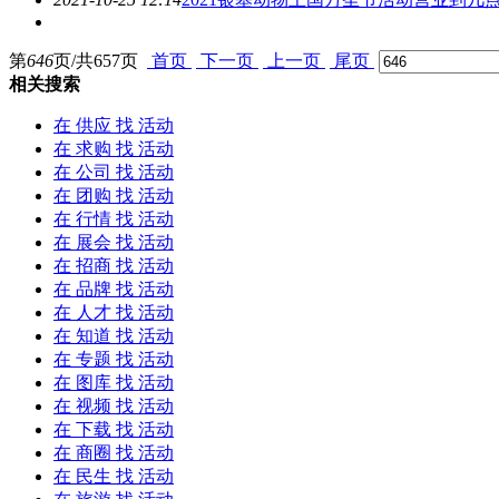
第
646
页/共
657
页
首页
下一页
上一页
尾页
相关搜索
在
供应
找 活动
在
求购
找 活动
在
公司
找 活动
在
团购
找 活动
在
行情
找 活动
在
展会
找 活动
在
招商
找 活动
在
品牌
找 活动
在
人才
找 活动
在
知道
找 活动
在
专题
找 活动
在
图库
找 活动
在
视频
找 活动
在
下载
找 活动
在
商圈
找 活动
在
民生
找 活动