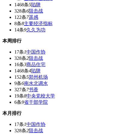
1468条
5
陷阱
328条
6
阻击战
122条
7
遥感
8条
8
主要经济指标
14条
9
久久为功
本周排行
17条
1
中国作协
328条
2
阻击战
16条
3
商品住宅
1468条
4
陷阱
152条
5
郑州机场
9条
6
南水北调水
327条
7
书香
19条
8
中央党校大学
6条
9
省干部学院
本月排行
17条
1
中国作协
328条
2
阻击战