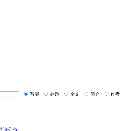
智能
标题
全文
简介
作者
轨迹公布