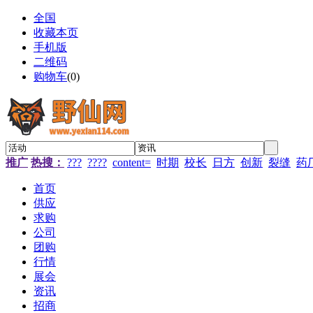
全国
收藏本页
手机版
二维码
购物车
(
0
)
推广
热搜：
???
????
content=
时期
校长
日方
创新
裂缝
药
首页
供应
求购
公司
团购
行情
展会
资讯
招商