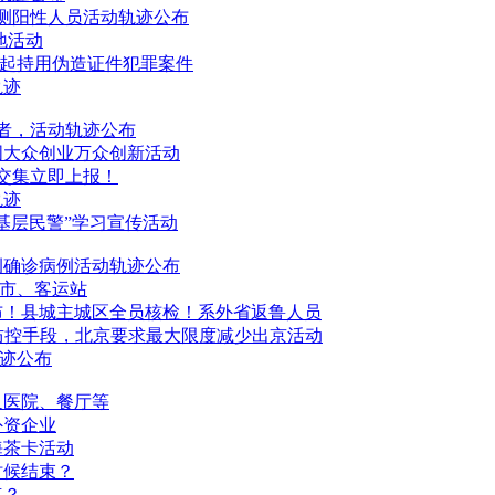
测阳性人员
活动
轨迹公布
地
活动
4起持用伪造证件犯罪案件
轨迹
者，
活动
轨迹公布
国大众创业万众创新
活动
交集立即上报！
轨迹
美基层民警”学习宣传
活动
例确诊病例
活动
轨迹公布
超市、客运站
布！县城主城区全员核检！系外省返鲁人员
级防控手段，北京要求最大限度减少出京
活动
迹公布
及医院、餐厅等
外资企业
海茶卡
活动
时候结束？
点？