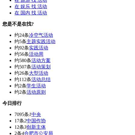
在
旅游
找 活动
在
娱乐
找 活动
在
国内
找 活动
您是不是在找?
约24条
冷空气活动
约5条
主题实践活动
约92条
实践活动
约56条
活动周
约580条
活动方案
约507条
活动策划
约26条
大型活动
约112条
活动总结
约2条
学生活动
约2条
活动原则
今日排行
7095条
1
中央
17条
2
中国作协
12条
3
创新主体
2条
4
合肥市公安局