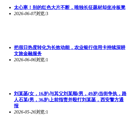
太心寒！别的红色大片不断，唯独长征题材却坐冷板凳
2026-06-07
浏览:3
把假日
热度
转化为长效动能，农业银行信用卡持续深耕
文旅金融服务
2026-06-06
浏览:1
刘某菡(女，16岁)与其父刘某顺(男，49岁)当街争执，路
人石某(男，36岁)上前指责并殴打刘某菡，西安警方通
报
2026-05-26
浏览:1