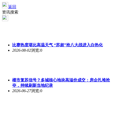
返回
资讯搜索
比赛
热度
堪比高温天气 “苏超”抢八大战进入白热化
2026-08-02
浏览:0
楼市复苏信号？多城核心地块高溢价成交：房企扎堆抢
夺，持续刷新当地纪录
2026-06-27
浏览:0