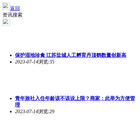
返回
资讯搜索
保护湿地珍禽 江苏盐城人工孵育丹顶鹤数量创新高
2023-07-14
浏览:35
青年旅社入住年龄该不该设上限？商家：此举为方便管
理
2023-07-14
浏览:29