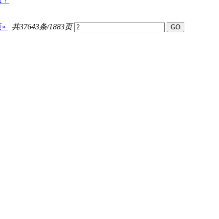
»
共37643条/1883页