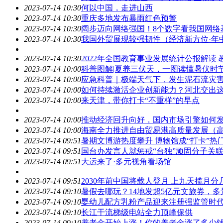
2023-07-14 10:30
何以中国，走进山西
2023-07-14 10:30
重庆多地发布暴雨红色预警
2023-07-14 10:30
阔步迈向网络强国！8个数字看我国网络
2023-07-14 10:30
我国外贸展现较强韧性（经济新方位·年
2023-07-14 10:30
2022年全国教育事业发展统计公报解读
2023-07-14 10:00
科普图解|夏养三伏天，一图读懂暑伏时
2023-07-14 10:00
应急科普｜极端天气下，发生泥石流灾
2023-07-14 10:00
如何持续激活企业创新能力？河北交出
2023-07-14 10:00
来天津，带你打卡“不重样”的早点
2023-07-14 10:00
推动经济回升向好，国内市场引擎如何
2023-07-14 10:00
海南全力推进自由贸易港高质量发展（
2023-07-14 09:51
暑期文博游热度攀升 博物馆成“打卡”热
2023-07-14 09:51
国台办发言人就惩戒“台独”顽固分子关
2023-07-14 09:51
大运来了·多元视角看场馆
2023-07-14 09:51
2030年前中国将载人登月 上九天揽月分
2023-07-14 09:10
暑假去哪玩？14地发超5亿元文旅券，
2023-07-14 09:10
婴幼儿配方乳粉产品迎来注册强监管时
2023-07-14 09:10
长江干流梯级电站全力顶峰保供
2023-07-14 09:10
养老金开始上涨！你的养老金涨了多少