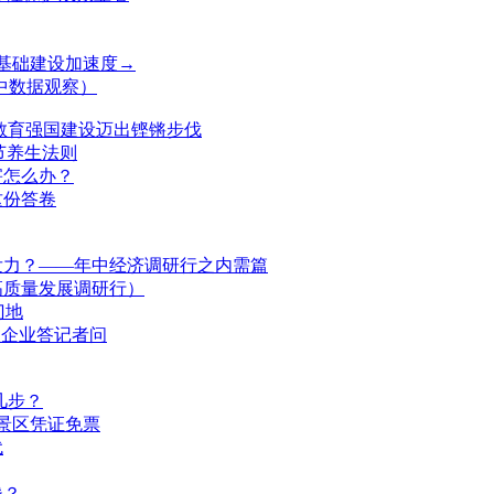
基础建设加速度→
中数据观察）
 教育强国建设迈出铿锵步伐
节养生法则
害怎么办？
这份答卷
发力？——年中经济调研行之内需篇
高质量发展调研行）
门地
联企业答记者问
几步？
多景区凭证免票
代
钱？