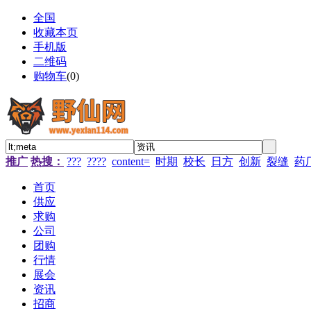
全国
收藏本页
手机版
二维码
购物车
(
0
)
推广
热搜：
???
????
content=
时期
校长
日方
创新
裂缝
药
首页
供应
求购
公司
团购
行情
展会
资讯
招商