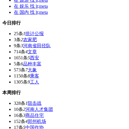
在
旅游
找 lt;meta
在
娱乐
找 lt;meta
在
国内
找 lt;meta
今日排行
25条
1
统计公报
3条
2
农家肥
9条
3
河南省田径队
714条
4
文章
1651条
5
西安
5条
6
品种丰富
573条
7
大象
1150条
8
乘客
1305条
9
工人
本周排行
328条
1
阻击战
10条
2
河南人才集团
16条
3
商品住宅
152条
4
郑州机场
17条
5
中国作协